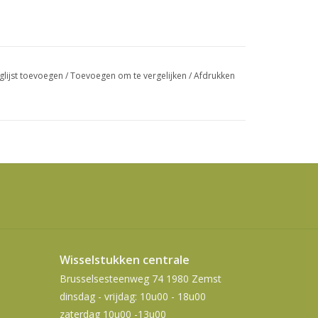
swipetekens
gebruiken.
glijst toevoegen
/
Toevoegen om te vergelijken
/
Afdrukken
Wisselstukken centrale
Brusselsesteenweg 74 1980 Zemst
dinsdag - vrijdag: 10u00 - 18u00
zaterdag 10u00 -13u00