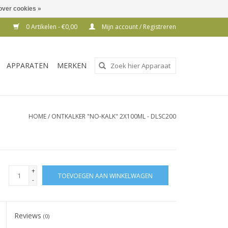
over cookies »
0 Artikelen - €0,00
Mijn account / Registreren
Gebruik
APPARATEN
MERKEN
de
pijltjes
op
en
HOME
/
ONTKALKER "NO-KALK" 2X100ML - DLSC200
neer
om
een
beschikbaar
+
TOEVOEGEN AAN WINKELWAGEN
resultaat
-
te
selecteren.
Reviews
Druk
(0)