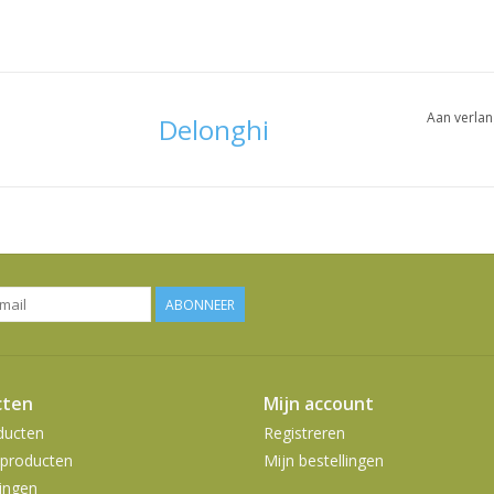
Aan verlan
Delonghi
ABONNEER
cten
Mijn account
ducten
Registreren
producten
Mijn bestellingen
ingen