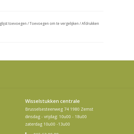
swipetekens
gebruiken.
glijst toevoegen
/
Toevoegen om te vergelijken
/
Afdrukken
Wisselstukken centrale
Brusselsesteenweg 74 1980 Zemst
dinsdag - vrijdag: 10u00 - 18u00
zaterdag 10u00 -13u00