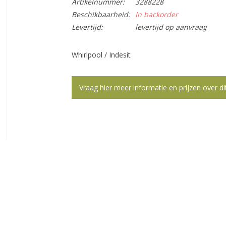
Artikelnummer:
3288228
Beschikbaarheid:
In backorder
Levertijd:
levertijd op aanvraag
Whirlpool / Indesit
Vraag hier meer informatie en prijzen over di