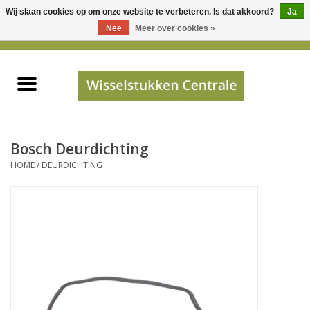
Wij slaan cookies op om onze website te verbeteren. Is dat akkoord?
Ja
Gebruik
Nee
Meer over cookies »
de
0 Artikelen - €0,00
pijltjes
Home
op
en
neer
INFO
om
een
PRIJSAANVRAAG
Bosch Deurdichting
beschikbaar
HOME
/
DEURDICHTING
resultaat
JUISTE GEGEVENS
te
selecteren.
SHOP
Druk
op
Enter
Apparaten
om
naar
Merken