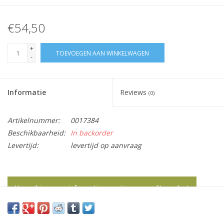
€54,50
+
TOEVOEGEN AAN WINKELWAGEN
-
Informatie
Reviews
(0)
Artikelnummer:
0017384
Beschikbaarheid:
In backorder
Levertijd:
levertijd op aanvraag
Vraag hier meer informatie en prijzen over dit product