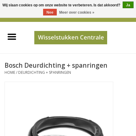
Wij slaan cookies op om onze website te verbeteren. Is dat akkoord?
Ja
Gebruik
Nee
Meer over cookies »
de
0 Artikelen - €0,00
pijltjes
Home
op
en
neer
INFO
om
een
PRIJSAANVRAAG
Bosch Deurdichting + spanringen
beschikbaar
HOME
/
DEURDICHTING + SPANRINGEN
resultaat
JUISTE GEGEVENS
te
selecteren.
SHOP
Druk
op
Enter
Apparaten
om
naar
Merken