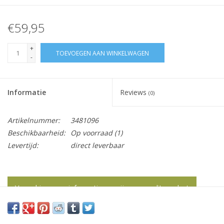
€59,95
+
TOEVOEGEN AAN WINKELWAGEN
-
Informatie
Reviews
(0)
Artikelnummer:
3481096
Beschikbaarheid:
Op voorraad
(1)
Levertijd:
direct leverbaar
Vraag hier meer informatie en prijzen over dit product