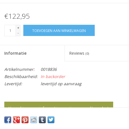
€122,95
+
TOEVOEGEN AAN WINKELWAGEN
-
Informatie
Reviews
(0)
Artikelnummer:
0018836
Beschikbaarheid:
In backorder
Levertijd:
levertijd op aanvraag
Vraag hier meer informatie en prijzen over dit product