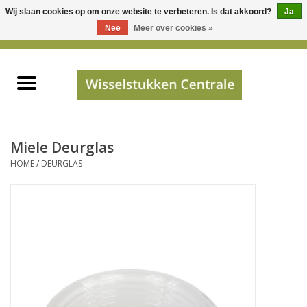
Wij slaan cookies op om onze website te verbeteren. Is dat akkoord?
Ja
Gebruik
Nee
Meer over cookies »
de
0 Artikelen - €0,00
pijltjes
Home
op
en
neer
INFO
om
een
PRIJSAANVRAAG
Miele Deurglas
beschikbaar
HOME
/
DEURGLAS
resultaat
JUISTE GEGEVENS
te
selecteren.
SHOP
Druk
op
Enter
Apparaten
om
naar
Merken