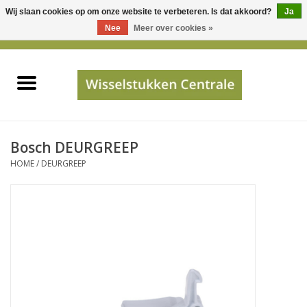
Wij slaan cookies op om onze website te verbeteren. Is dat akkoord?
Ja
Gebruik
Nee
Meer over cookies »
de
0 Artikelen - €0,00
pijltjes
Home
op
en
neer
INFO
om
een
PRIJSAANVRAAG
Bosch DEURGREEP
beschikbaar
HOME
/
DEURGREEP
resultaat
JUISTE GEGEVENS
te
selecteren.
SHOP
Druk
op
Enter
Apparaten
om
naar
Merken