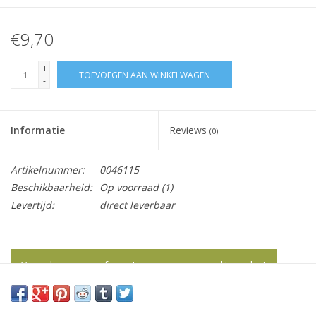
€9,70
+
TOEVOEGEN AAN WINKELWAGEN
-
Informatie
Reviews
(0)
Artikelnummer:
0046115
Beschikbaarheid:
Op voorraad
(1)
Levertijd:
direct leverbaar
Vraag hier meer informatie en prijzen over dit product