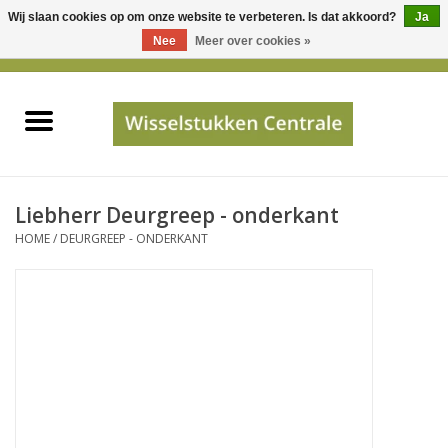
Wij slaan cookies op om onze website te verbeteren. Is dat akkoord?
Ja
Gebruik
Nee
Meer over cookies »
de
0 Artikelen - €0,00
pijltjes
Home
op
en
neer
INFO
om
een
PRIJSAANVRAAG
Liebherr Deurgreep - onderkant
beschikbaar
HOME
/
DEURGREEP - ONDERKANT
resultaat
JUISTE GEGEVENS
te
selecteren.
SHOP
Druk
op
Enter
Apparaten
om
naar
Merken