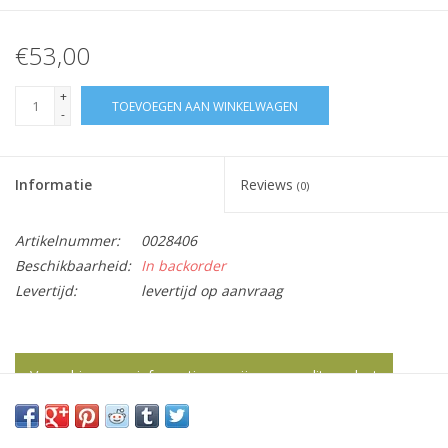
€53,00
+
TOEVOEGEN AAN WINKELWAGEN
-
Informatie
Reviews
(0)
Artikelnummer:
0028406
Beschikbaarheid:
In backorder
Levertijd:
levertijd op aanvraag
Vraag hier meer informatie en prijzen over dit product