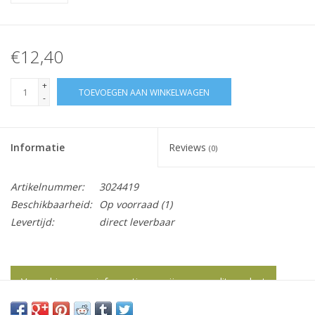
€12,40
+
TOEVOEGEN AAN WINKELWAGEN
-
Informatie
Reviews
(0)
Artikelnummer:
3024419
Beschikbaarheid:
Op voorraad
(1)
Levertijd:
direct leverbaar
Vraag hier meer informatie en prijzen over dit product