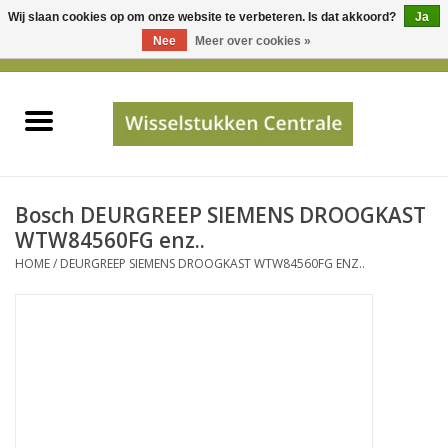
Wij slaan cookies op om onze website te verbeteren. Is dat akkoord?
Ja
Gebruik
Nee
Meer over cookies »
de
0 Artikelen - €0,00
pijltjes
Home
op
en
neer
INFO
om
een
PRIJSAANVRAAG
Bosch DEURGREEP SIEMENS DROOGKAST
beschikbaar
WTW84560FG enz..
resultaat
HOME
/
DEURGREEP SIEMENS DROOGKAST WTW84560FG ENZ..
JUISTE GEGEVENS
te
selecteren.
SHOP
Druk
op
Enter
Apparaten
om
naar
Merken