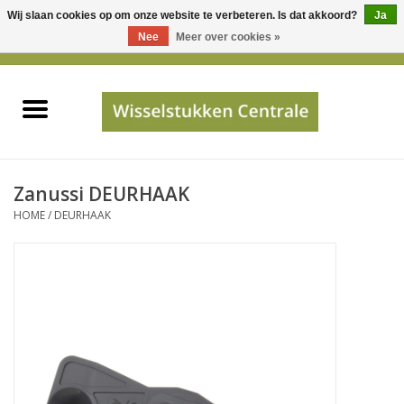
Wij slaan cookies op om onze website te verbeteren. Is dat akkoord?
Ja
Gebruik
Nee
Meer over cookies »
de
0 Artikelen - €0,00
pijltjes
Home
op
en
neer
INFO
om
een
PRIJSAANVRAAG
Zanussi DEURHAAK
beschikbaar
HOME
/
DEURHAAK
resultaat
JUISTE GEGEVENS
te
selecteren.
SHOP
Druk
op
Enter
Apparaten
om
naar
Merken