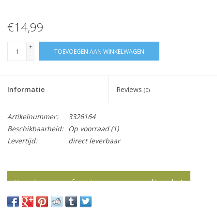
€14,99
+
TOEVOEGEN AAN WINKELWAGEN
-
Informatie
Reviews
(0)
Artikelnummer:
3326164
Beschikbaarheid:
Op voorraad
(1)
Levertijd:
direct leverbaar
Vraag hier meer informatie en prijzen over dit product