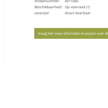
Artikelnummer:
0011066
Beschikbaarheid:
Op voorraad
(1)
Levertijd:
direct leverbaar
Vraag hier meer informatie en prijzen over di