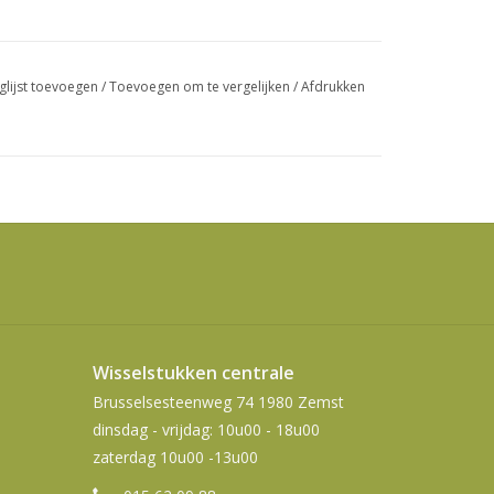
swipetekens
gebruiken.
glijst toevoegen
/
Toevoegen om te vergelijken
/
Afdrukken
Wisselstukken centrale
Brusselsesteenweg 74 1980 Zemst
dinsdag - vrijdag: 10u00 - 18u00
zaterdag 10u00 -13u00