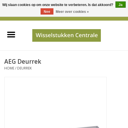
Wij slaan cookies op om onze website te verbeteren. Is dat akkoord?
Ja
Gebruik
Nee
Meer over cookies »
de
0 Artikelen - €0,00
pijltjes
Home
op
en
neer
INFO
om
een
PRIJSAANVRAAG
AEG Deurrek
beschikbaar
HOME
/
DEURREK
resultaat
JUISTE GEGEVENS
te
selecteren.
SHOP
Druk
op
Enter
Apparaten
om
naar
Merken