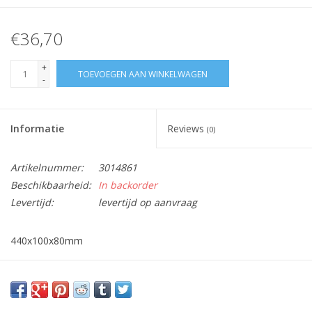
€36,70
+
TOEVOEGEN AAN WINKELWAGEN
-
Informatie
Reviews
(0)
Artikelnummer:
3014861
Beschikbaarheid:
In backorder
Levertijd:
levertijd op aanvraag
440x100x80mm
Past in volgende apparaten :
923430681
,
923430686
,
923430687,
923430692,
923430693
,
923434000
/01,
923434000
/02,
923434024
,
923434030
,