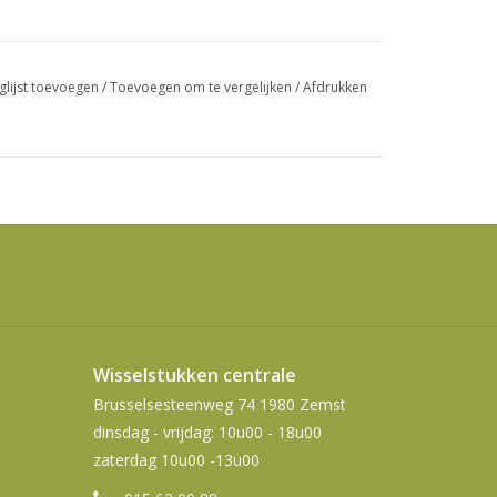
swipetekens
gebruiken.
glijst toevoegen
/
Toevoegen om te vergelijken
/
Afdrukken
Wisselstukken centrale
Brusselsesteenweg 74 1980 Zemst
dinsdag - vrijdag: 10u00 - 18u00
zaterdag 10u00 -13u00