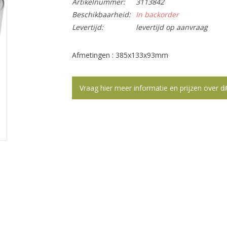
Artikelnummer:
3113842
Beschikbaarheid:
In backorder
Levertijd:
levertijd op aanvraag
Afmetingen : 385x133x93mm
Vraag hier meer informatie en prijzen over di