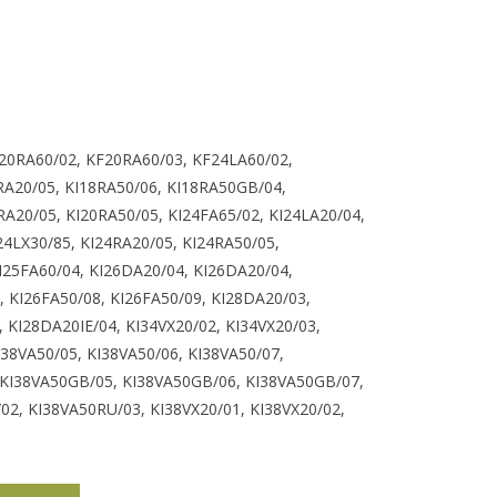
op
Enter
om
naar
het
geselecteerde
20RA60/02, KF20RA60/03, KF24LA60/02,
zoekresultaat
8RA20/05, KI18RA50/06, KI18RA50GB/04,
te
RA20/05, KI20RA50/05, KI24FA65/02, KI24LA20/04,
gaan.
24LX30/85, KI24RA20/05, KI24RA50/05,
Als
I25FA60/04, KI26DA20/04, KI26DA20/04,
u
 KI26FA50/08, KI26FA50/09, KI28DA20/03,
met
 KI28DA20IE/04, KI34VX20/02, KI34VX20/03,
aanraaktoetsen
38VA50/05, KI38VA50/06, KI38VA50/07,
werkt,
 KI38VA50GB/05, KI38VA50GB/06, KI38VA50GB/07,
kunt
2, KI38VA50RU/03, KI38VX20/01, KI38VX20/02,
u
touch-
en