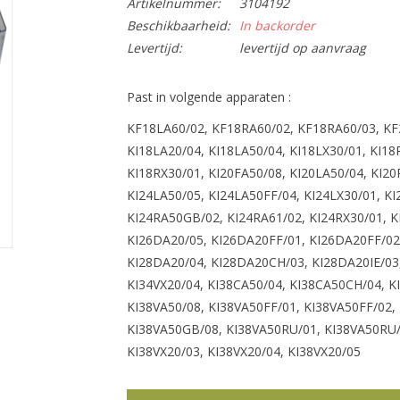
Artikelnummer:
3104192
Beschikbaarheid:
In backorder
Levertijd:
levertijd op aanvraag
Past in volgende apparaten :
KF18LA60/02, KF18RA60/02, KF18RA60/03, KF
KI18LA20/04, KI18LA50/04, KI18LX30/01, KI1
KI18RX30/01, KI20FA50/08, KI20LA50/04, KI20
KI24LA50/05, KI24LA50FF/04, KI24LX30/01, KI
KI24RA50GB/02, KI24RA61/02, KI24RX30/01, K
KI26DA20/05, KI26DA20FF/01, KI26DA20FF/02,
KI28DA20/04, KI28DA20CH/03, KI28DA20IE/03,
KI34VX20/04, KI38CA50/04, KI38CA50CH/04, KI
KI38VA50/08, KI38VA50FF/01, KI38VA50FF/02,
KI38VA50GB/08, KI38VA50RU/01, KI38VA50RU/0
KI38VX20/03, KI38VX20/04, KI38VX20/05