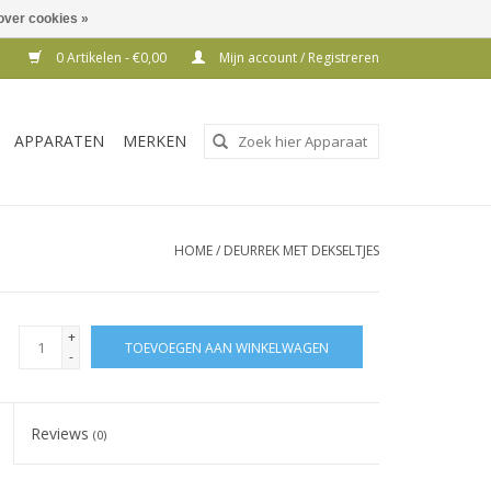
over cookies »
0 Artikelen - €0,00
Mijn account / Registreren
Gebruik
APPARATEN
MERKEN
de
pijltjes
op
en
HOME
/
DEURREK MET DEKSELTJES
neer
om
een
+
TOEVOEGEN AAN WINKELWAGEN
beschikbaar
-
resultaat
te
Reviews
(0)
selecteren.
Druk