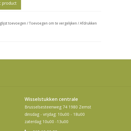
swipetekens
t product
gebruiken.
glijst toevoegen
/
Toevoegen om te vergelijken
/
Afdrukken
Wisselstukken centrale
Brusselsesteenweg 74 1980 Zemst
dinsdag - vrijdag: 10u00 - 18u00
zaterdag 10u00 -13u00