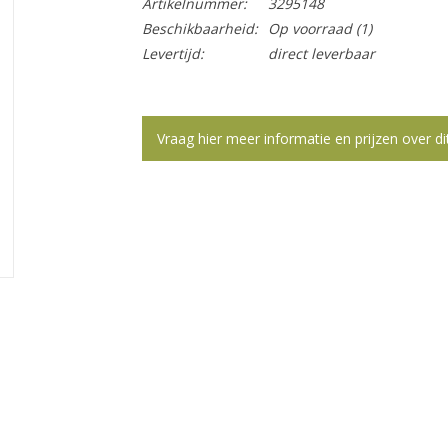
Artikelnummer:
3295148
Beschikbaarheid:
Op voorraad
(1)
Levertijd:
direct leverbaar
Vraag hier meer informatie en prijzen over di