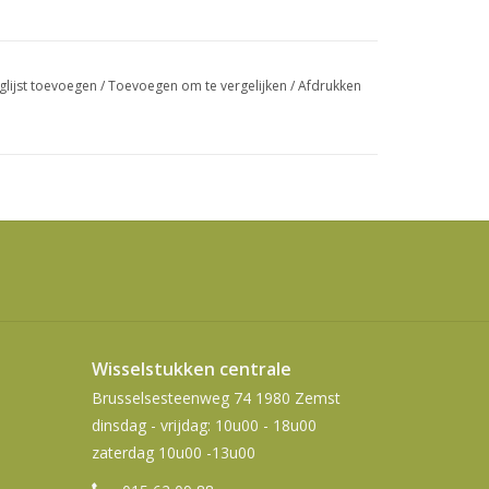
swipetekens
gebruiken.
glijst toevoegen
/
Toevoegen om te vergelijken
/
Afdrukken
Wisselstukken centrale
Brusselsesteenweg 74 1980 Zemst
dinsdag - vrijdag: 10u00 - 18u00
zaterdag 10u00 -13u00