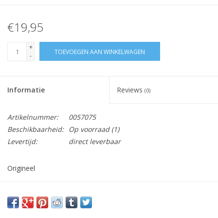
€19,95
+
TOEVOEGEN AAN WINKELWAGEN
-
Informatie
Reviews
(0)
Artikelnummer:
0057075
Beschikbaarheid:
Op voorraad
(1)
Levertijd:
direct leverbaar
Origineel
Vraag hier meer informatie en prijzen over dit product