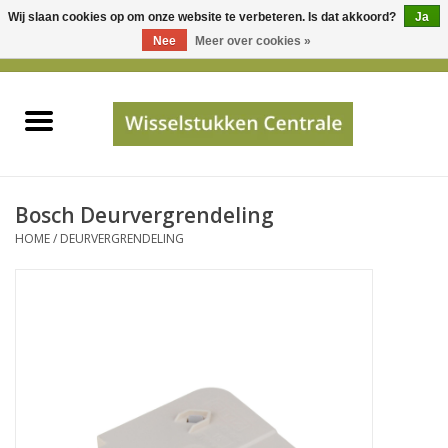
Wij slaan cookies op om onze website te verbeteren. Is dat akkoord?
Ja
Gebruik
Nee
Meer over cookies »
de
0 Artikelen - €0,00
pijltjes
Home
op
en
neer
INFO
om
een
PRIJSAANVRAAG
Bosch Deurvergrendeling
beschikbaar
HOME
/
DEURVERGRENDELING
resultaat
JUISTE GEGEVENS
te
selecteren.
SHOP
Druk
op
Enter
Apparaten
om
naar
Merken