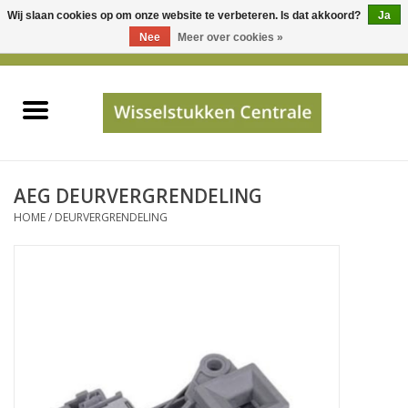
Wij slaan cookies op om onze website te verbeteren. Is dat akkoord?
Ja
Gebruik
Nee
Meer over cookies »
de
0 Artikelen - €0,00
pijltjes
Home
op
en
neer
INFO
om
een
PRIJSAANVRAAG
AEG DEURVERGRENDELING
beschikbaar
HOME
/
DEURVERGRENDELING
resultaat
JUISTE GEGEVENS
te
selecteren.
SHOP
Druk
op
Enter
Apparaten
om
naar
Merken