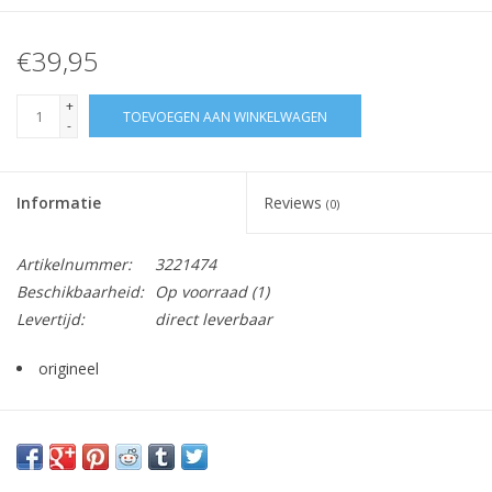
€39,95
+
TOEVOEGEN AAN WINKELWAGEN
-
Informatie
Reviews
(0)
Artikelnummer:
3221474
Beschikbaarheid:
Op voorraad
(1)
Levertijd:
direct leverbaar
origineel
Vraag hier meer informatie en prijzen over dit product