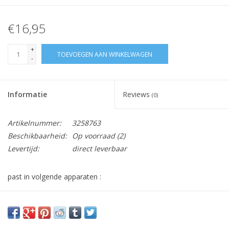
€16,95
+
TOEVOEGEN AAN WINKELWAGEN
-
Informatie
Reviews
(0)
Artikelnummer:
3258763
Beschikbaarheid:
Op voorraad
(2)
Levertijd:
direct leverbaar
past in volgende apparaten :
WMB71431, WMB71431A, WMB 81433 PL PTLMA,
WMB81441MC, WMB71433 S, WA1050, WMB71421M, WMB
71432 S, WMB71642S, WMB71221AN, WMB 51431, WMB