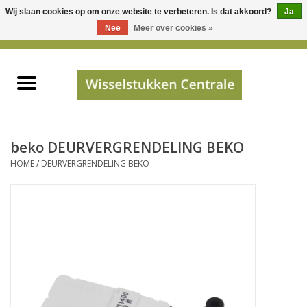
Wij slaan cookies op om onze website te verbeteren. Is dat akkoord?
Ja
Gebruik
Nee
Meer over cookies »
de
0 Artikelen - €0,00
pijltjes
Home
op
en
neer
INFO
om
een
PRIJSAANVRAAG
beko DEURVERGRENDELING BEKO
beschikbaar
HOME
/
DEURVERGRENDELING BEKO
resultaat
JUISTE GEGEVENS
te
selecteren.
SHOP
Druk
op
Enter
Apparaten
om
naar
Merken