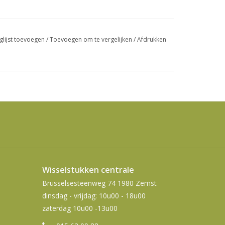
swipetekens
gebruiken.
glijst toevoegen
/
Toevoegen om te vergelijken
/
Afdrukken
Wisselstukken centrale
Brusselsesteenweg 74 1980 Zemst
dinsdag - vrijdag: 10u00 - 18u00
zaterdag 10u00 -13u00