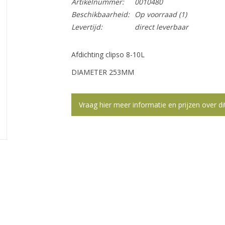
Artikelnummer:
0010480
Beschikbaarheid:
Op voorraad
(1)
Levertijd:
direct leverbaar
Afdichting clipso 8-10L
DIAMETER 253MM
Vraag hier meer informatie en prijzen over di