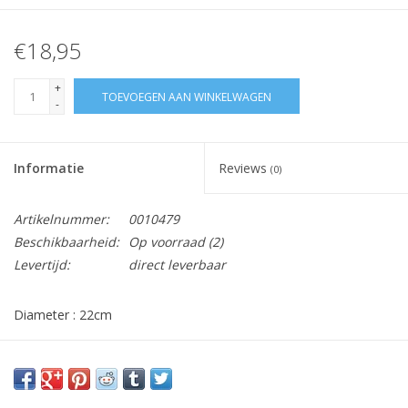
€18,95
+
TOEVOEGEN AAN WINKELWAGEN
-
Informatie
Reviews
(0)
Artikelnummer:
0010479
Beschikbaarheid:
Op voorraad
(2)
Levertijd:
direct leverbaar
Diameter : 22cm
Vraag hier meer informatie en prijzen over dit product