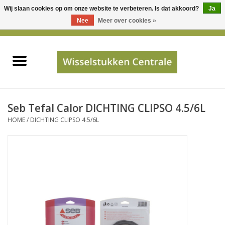
Wij slaan cookies op om onze website te verbeteren. Is dat akkoord?
Ja
Gebruik
Nee
Meer over cookies »
de
0 Artikelen - €0,00
pijltjes
Home
op
en
neer
INFO
om
een
PRIJSAANVRAAG
Seb Tefal Calor DICHTING CLIPSO 4.5/6L
beschikbaar
HOME
/
DICHTING CLIPSO 4.5/6L
resultaat
JUISTE GEGEVENS
te
selecteren.
SHOP
Druk
op
Enter
Apparaten
om
naar
Merken