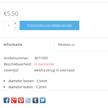
€5,50
+
TOEVOEGEN AAN WINKELWAGEN
-
Informatie
Reviews
(0)
Artikelnummer:
3071593
Beschikbaarheid:
In backorder
Levertijd:
weldra terug in voorraad
diameter binnen : 3.5mm
diameter buiten : 7.2mm
dikte : 1.5mm