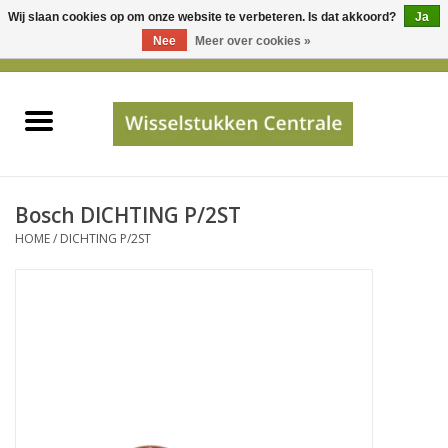
Wij slaan cookies op om onze website te verbeteren. Is dat akkoord?
Ja
Gebruik
Nee
Meer over cookies »
de
0 Artikelen - €0,00
pijltjes
Home
op
en
neer
INFO
om
een
PRIJSAANVRAAG
Bosch DICHTING P/2ST
beschikbaar
HOME
/
DICHTING P/2ST
resultaat
JUISTE GEGEVENS
te
selecteren.
SHOP
Druk
op
Enter
Apparaten
om
naar
Merken