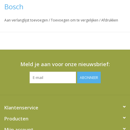
Vraag hier meer informatie en prijzen over dit product
Bosch
Aan verlanglijst toevoegen
/
Toevoegen om te vergelijken
/
Afdrukken
Meld je aan voor onze nieuwsbrief:
ABONNEER
Klantenservice
Producten
Mijn account