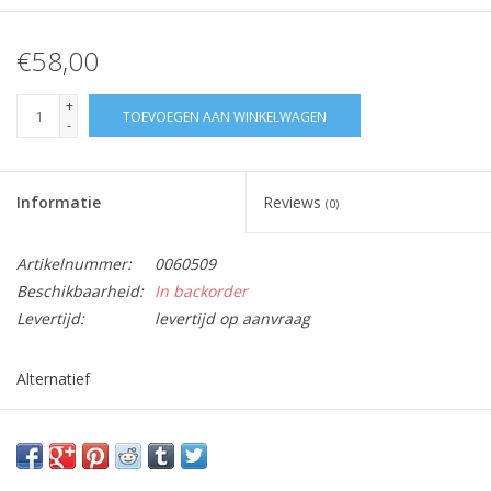
€58,00
+
TOEVOEGEN AAN WINKELWAGEN
-
Informatie
Reviews
(0)
Artikelnummer:
0060509
Beschikbaarheid:
In backorder
Levertijd:
levertijd op aanvraag
Alternatief
Vraag hier meer informatie en prijzen over dit product