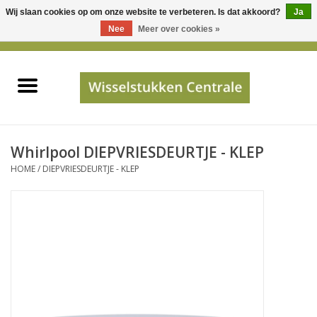
Wij slaan cookies op om onze website te verbeteren. Is dat akkoord?
Ja
Gebruik
Nee
Meer over cookies »
de
0 Artikelen - €0,00
pijltjes
Home
op
en
neer
INFO
om
een
PRIJSAANVRAAG
Whirlpool DIEPVRIESDEURTJE - KLEP
beschikbaar
HOME
/
DIEPVRIESDEURTJE - KLEP
resultaat
JUISTE GEGEVENS
te
selecteren.
SHOP
Druk
op
Enter
Apparaten
om
naar
Merken