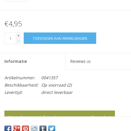
€4,95
+
TOEVOEGEN AAN WINKELWAGEN
-
Informatie
Reviews
(0)
Artikelnummer:
0041357
Beschikbaarheid:
Op voorraad
(2)
Levertijd:
direct leverbaar
Vraag hier meer informatie en prijzen over dit product