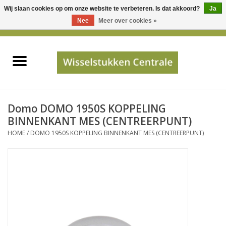
Wij slaan cookies op om onze website te verbeteren. Is dat akkoord?
Ja
Gebruik
Nee
Meer over cookies »
de
0 Artikelen - €0,00
pijltjes
Home
op
en
neer
INFO
om
een
PRIJSAANVRAAG
Domo DOMO 1950S KOPPELING
beschikbaar
BINNENKANT MES (CENTREERPUNT)
resultaat
HOME
/
DOMO 1950S KOPPELING BINNENKANT MES (CENTREERPUNT)
JUISTE GEGEVENS
te
selecteren.
SHOP
Druk
op
Enter
Apparaten
om
naar
Merken