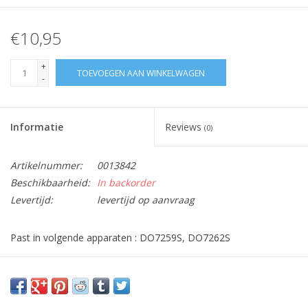
€10,95
+
TOEVOEGEN AAN WINKELWAGEN
-
Informatie
Reviews
(0)
Artikelnummer:
0013842
Beschikbaarheid:
In backorder
Levertijd:
levertijd op aanvraag
Past in volgende apparaten : DO7259S, DO7262S
Vraag hier meer informatie en prijzen over dit product