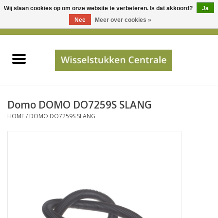
Wij slaan cookies op om onze website te verbeteren. Is dat akkoord?
Ja
Gebruik
Nee
Meer over cookies »
de
0 Artikelen - €0,00
pijltjes
Home
op
en
neer
INFO
om
een
PRIJSAANVRAAG
Domo DOMO DO7259S SLANG
beschikbaar
HOME
/
DOMO DO7259S SLANG
resultaat
JUISTE GEGEVENS
te
selecteren.
SHOP
Druk
op
Enter
Apparaten
om
naar
Merken