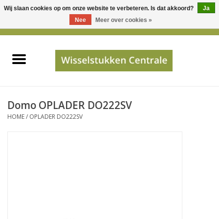
Wij slaan cookies op om onze website te verbeteren. Is dat akkoord?
Ja
Gebruik
Nee
Meer over cookies »
de
0 Artikelen - €0,00
pijltjes
Home
op
en
neer
INFO
om
een
PRIJSAANVRAAG
Domo OPLADER DO222SV
beschikbaar
HOME
/
OPLADER DO222SV
resultaat
JUISTE GEGEVENS
te
selecteren.
SHOP
Druk
op
Enter
Apparaten
om
naar
Merken