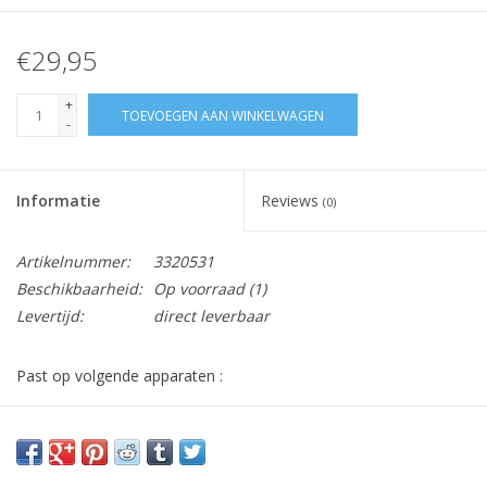
€29,95
+
TOEVOEGEN AAN WINKELWAGEN
-
Informatie
Reviews
(0)
Artikelnummer:
3320531
Beschikbaarheid:
Op voorraad
(1)
Levertijd:
direct leverbaar
Past op volgende apparaten :
DO222SV, DO227SV
Vraag hier meer informatie en prijzen over dit product