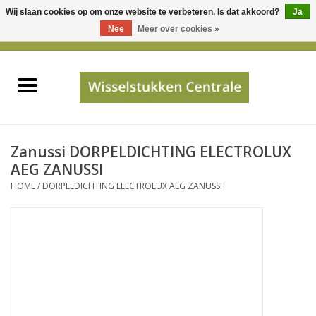
Wij slaan cookies op om onze website te verbeteren. Is dat akkoord?
Ja
Gebruik
Nee
Meer over cookies »
de
0 Artikelen - €0,00
pijltjes
Home
op
en
neer
INFO
om
een
PRIJSAANVRAAG
Zanussi DORPELDICHTING ELECTROLUX
beschikbaar
AEG ZANUSSI
resultaat
HOME
/
DORPELDICHTING ELECTROLUX AEG ZANUSSI
JUISTE GEGEVENS
te
selecteren.
SHOP
Druk
op
Enter
Apparaten
om
naar
Merken