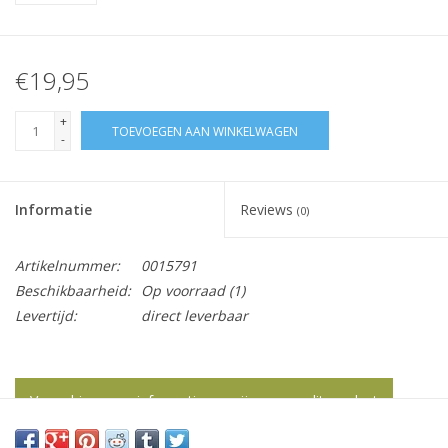
€19,95
+
TOEVOEGEN AAN WINKELWAGEN
-
Informatie
Reviews
(0)
Artikelnummer:
0015791
Beschikbaarheid:
Op voorraad
(1)
Levertijd:
direct leverbaar
Vraag hier meer informatie en prijzen over dit product