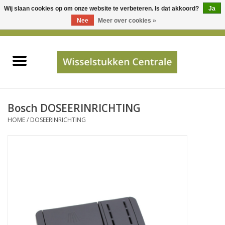
Wij slaan cookies op om onze website te verbeteren. Is dat akkoord?
Ja
Gebruik
Nee
Meer over cookies »
de
0 Artikelen - €0,00
pijltjes
Home
op
en
neer
INFO
om
een
PRIJSAANVRAAG
Bosch DOSEERINRICHTING
beschikbaar
HOME
/
DOSEERINRICHTING
resultaat
JUISTE GEGEVENS
te
selecteren.
SHOP
Druk
op
Enter
Apparaten
om
naar
Merken