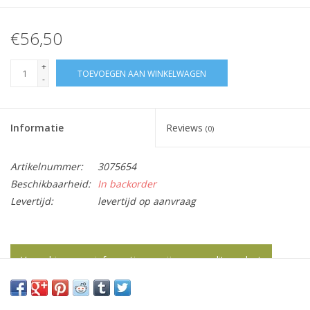
€56,50
+
TOEVOEGEN AAN WINKELWAGEN
-
Informatie
Reviews
(0)
Artikelnummer:
3075654
Beschikbaarheid:
In backorder
Levertijd:
levertijd op aanvraag
Vraag hier meer informatie en prijzen over dit product