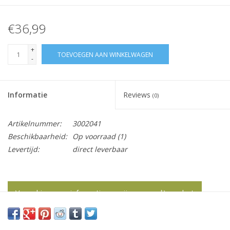
€36,99
+
TOEVOEGEN AAN WINKELWAGEN
-
Informatie
Reviews
(0)
Artikelnummer:
3002041
Beschikbaarheid:
Op voorraad
(1)
Levertijd:
direct leverbaar
Vraag hier meer informatie en prijzen over dit product