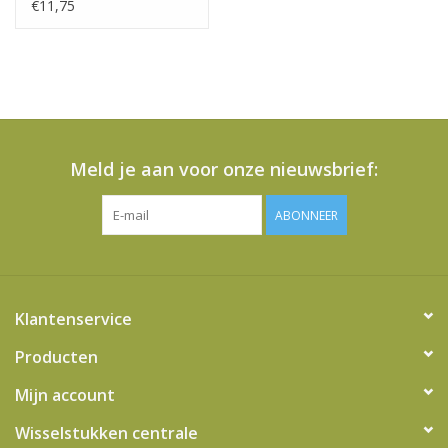
100 ML
€11,75
Meld je aan voor onze nieuwsbrief:
ABONNEER
Klantenservice
Producten
Mijn account
Wisselstukken centrale