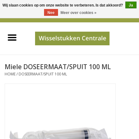
Wij slaan cookies op om onze website te verbeteren. Is dat akkoord?
Ja
Gebruik
Nee
Meer over cookies »
de
0 Artikelen - €0,00
pijltjes
Home
op
en
neer
INFO
om
een
PRIJSAANVRAAG
Miele DOSEERMAAT/SPUIT 100 ML
beschikbaar
HOME
/
DOSEERMAAT/SPUIT 100 ML
resultaat
JUISTE GEGEVENS
te
selecteren.
SHOP
Druk
op
Enter
Apparaten
om
naar
Merken