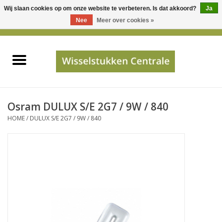
Wij slaan cookies op om onze website te verbeteren. Is dat akkoord?
Ja
Gebruik
Nee
Meer over cookies »
de
0 Artikelen - €0,00
pijltjes
Home
op
en
neer
INFO
om
een
PRIJSAANVRAAG
Osram DULUX S/E 2G7 / 9W / 840
beschikbaar
HOME
/
DULUX S/E 2G7 / 9W / 840
resultaat
JUISTE GEGEVENS
te
selecteren.
SHOP
Druk
op
Enter
Apparaten
om
naar
Merken