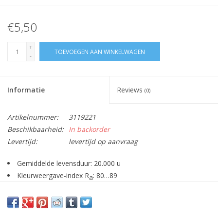
€5,50
+
TOEVOEGEN AAN WINKELWAGEN
-
Informatie
Reviews
(0)
Artikelnummer:
3119221
Beschikbaarheid:
In backorder
Levertijd:
levertijd op aanvraag
Gemiddelde levensduur: 20.000 u
Kleurweergave-index R
: 80…89
a
Dimbaar (3…100 %)
Korte en compacte lamp met steeklampvoet en enkelvoudig-
gedraaide buizen