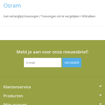
2G7-basis/voet met één insteekvoetje en vier-pins plug-in
Osram
Werkt op batterijen, zonne-energie en AC-wisselstroom met
passende elektronische voorschakelapparatuur
Aan verlanglijst toevoegen
/
Toevoegen om te vergelijken
/
Afdrukken
Vraag hier meer informatie en prijzen over dit product
Meld je aan voor onze nieuwsbrief:
ABONNEER
Klantenservice
Producten
Mijn account