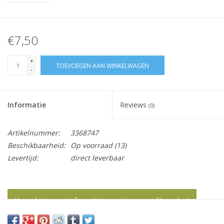
€7,50
+
TOEVOEGEN AAN WINKELWAGEN
-
Informatie
Reviews
(0)
Artikelnummer:
3368747
Beschikbaarheid:
Op voorraad
(13)
Levertijd:
direct leverbaar
Vraag hier meer informatie en prijzen over dit product