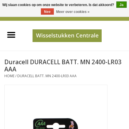
Wij slaan cookies op om onze website te verbeteren. Is dat akkoord?
Ja
Gebruik
Nee
Meer over cookies »
de
0 Artikelen - €0,00
pijltjes
Home
op
en
neer
INFO
om
een
PRIJSAANVRAAG
Duracell DURACELL BATT. MN 2400-LR03
beschikbaar
AAA
resultaat
HOME
/
DURACELL BATT. MN 2400-LR03 AAA
JUISTE GEGEVENS
te
selecteren.
SHOP
Druk
op
Enter
Apparaten
om
naar
Merken