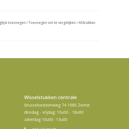
swipetekens
gebruiken.
glijst toevoegen
/
Toevoegen om te vergelijken
/
Afdrukken
Wisselstukken centrale
Brusselsesteenweg 74 1980 Zemst
dinsdag - vrijdag: 10u00 - 18u00
zaterdag 10u00 -13u00