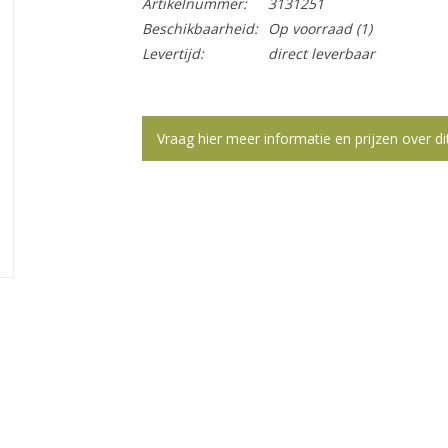
Artikelnummer:
3131251
Beschikbaarheid:
Op voorraad
(1)
Levertijd:
direct leverbaar
Vraag hier meer informatie en prijzen over di