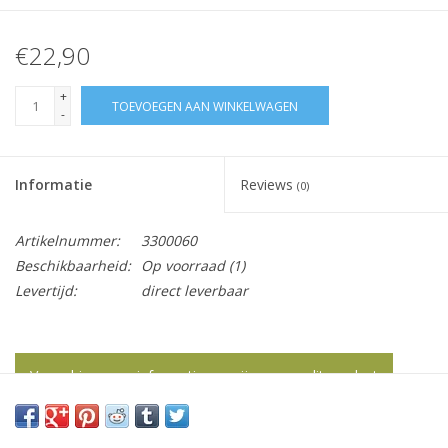
€22,90
+
TOEVOEGEN AAN WINKELWAGEN
-
Informatie
Reviews
(0)
Artikelnummer:
3300060
Beschikbaarheid:
Op voorraad
(1)
Levertijd:
direct leverbaar
Vraag hier meer informatie en prijzen over dit product