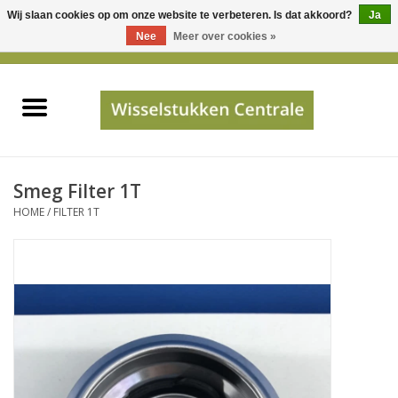
Wij slaan cookies op om onze website te verbeteren. Is dat akkoord?
Ja
Gebruik
Nee
Meer over cookies »
de
0 Artikelen - €0,00
pijltjes
Home
op
en
neer
INFO
om
een
PRIJSAANVRAAG
Smeg Filter 1T
beschikbaar
HOME
/
FILTER 1T
resultaat
JUISTE GEGEVENS
te
selecteren.
SHOP
Druk
op
Enter
Apparaten
om
naar
Merken