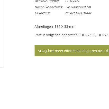
Artikelnummer:
0016869
Beschikbaarheid:
Op voorraad
(4)
Levertijd:
direct leverbaar
Afmetingen: 137 X 83 mm
Past in volgende apparaten : DO7259S, DO7
Vraag hier meer informatie en prijzen over di