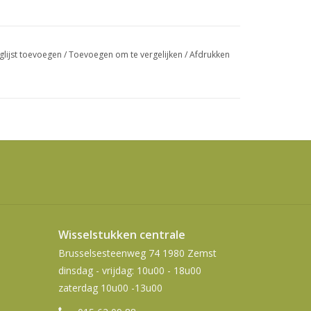
swipetekens
gebruiken.
glijst toevoegen
/
Toevoegen om te vergelijken
/
Afdrukken
Wisselstukken centrale
Brusselsesteenweg 74 1980 Zemst
dinsdag - vrijdag: 10u00 - 18u00
zaterdag 10u00 -13u00