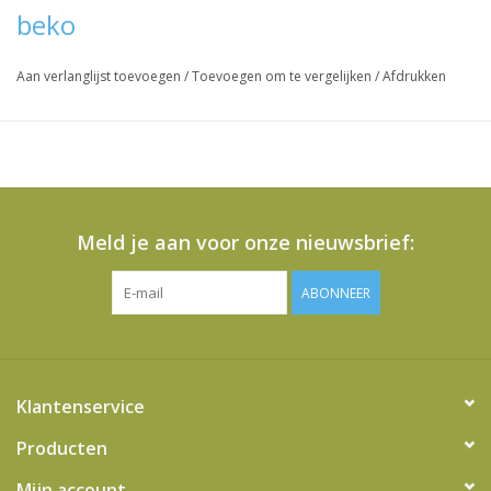
beko
Vraag hier meer informatie en prijzen over dit product
Aan verlanglijst toevoegen
/
Toevoegen om te vergelijken
/
Afdrukken
Meld je aan voor onze nieuwsbrief:
ABONNEER
Klantenservice
Producten
Mijn account