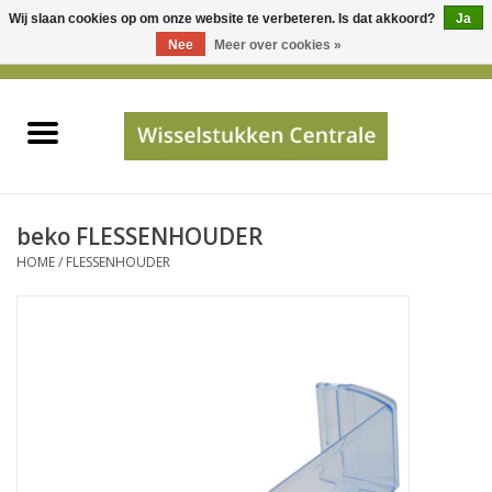
Wij slaan cookies op om onze website te verbeteren. Is dat akkoord?
Ja
Gebruik
Nee
Meer over cookies »
de
0 Artikelen - €0,00
pijltjes
Home
op
en
neer
INFO
om
een
PRIJSAANVRAAG
beko FLESSENHOUDER
beschikbaar
HOME
/
FLESSENHOUDER
resultaat
JUISTE GEGEVENS
te
selecteren.
SHOP
Druk
op
Enter
Apparaten
om
naar
Merken