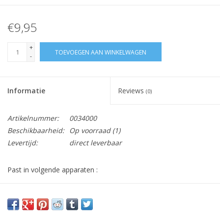
€9,95
+
TOEVOEGEN AAN WINKELWAGEN
-
Informatie
Reviews
(0)
Artikelnummer:
0034000
Beschikbaarheid:
Op voorraad
(1)
Levertijd:
direct leverbaar
Past in volgende apparaten :
RDE6206, RDM6126, DSE25036, RDE6206, SSE26006,
SSE26026, SSE26036, TSE1283