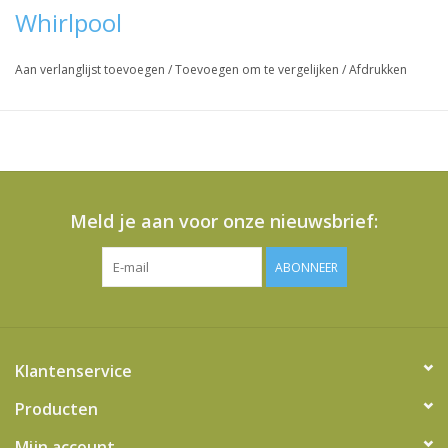
Whirlpool
Vraag hier meer informatie en prijzen over dit product
Aan verlanglijst toevoegen
/
Toevoegen om te vergelijken
/
Afdrukken
Meld je aan voor onze nieuwsbrief:
ABONNEER
Klantenservice
Producten
Mijn account