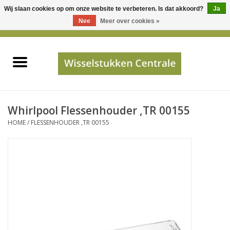
Wij slaan cookies op om onze website te verbeteren. Is dat akkoord?
Ja
Gebruik
Nee
Meer over cookies »
de
0 Artikelen - €0,00
pijltjes
Home
op
en
neer
INFO
om
een
PRIJSAANVRAAG
Whirlpool Flessenhouder ,TR 00155
beschikbaar
HOME
/
FLESSENHOUDER ,TR 00155
resultaat
JUISTE GEGEVENS
te
selecteren.
SHOP
Druk
op
Enter
Apparaten
om
naar
Merken