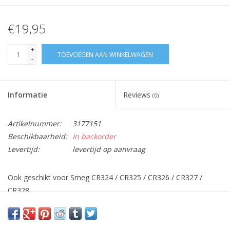
€19,95
+
TOEVOEGEN AAN WINKELWAGEN
-
Informatie
Reviews
(0)
Artikelnummer:
3177151
Beschikbaarheid:
In backorder
Levertijd:
levertijd op aanvraag
Ook geschikt voor Smeg CR324 / CR325 / CR326 / CR327 /
CR328
Afmetingen : 440x102x54mm