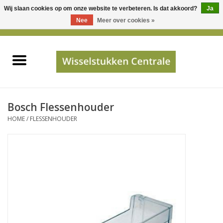
Wij slaan cookies op om onze website te verbeteren. Is dat akkoord?
Ja
Gebruik
Nee
Meer over cookies »
de
0 Artikelen - €0,00
pijltjes
Home
op
en
neer
INFO
om
een
PRIJSAANVRAAG
Bosch Flessenhouder
beschikbaar
HOME
/
FLESSENHOUDER
resultaat
JUISTE GEGEVENS
te
selecteren.
SHOP
Druk
op
Enter
Apparaten
om
naar
Merken