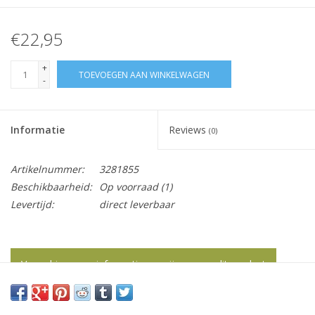
€22,95
+
TOEVOEGEN AAN WINKELWAGEN
-
Informatie
Reviews
(0)
Artikelnummer:
3281855
Beschikbaarheid:
Op voorraad
(1)
Levertijd:
direct leverbaar
Vraag hier meer informatie en prijzen over dit product