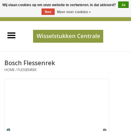
Wij slaan cookies op om onze website te verbeteren. Is dat akkoord?
Ja
Gebruik
Nee
Meer over cookies »
de
0 Artikelen - €0,00
pijltjes
Home
op
en
neer
INFO
om
een
PRIJSAANVRAAG
Bosch Flessenrek
beschikbaar
HOME
/
FLESSENREK
resultaat
JUISTE GEGEVENS
te
selecteren.
SHOP
Druk
op
Enter
Apparaten
om
naar
Merken