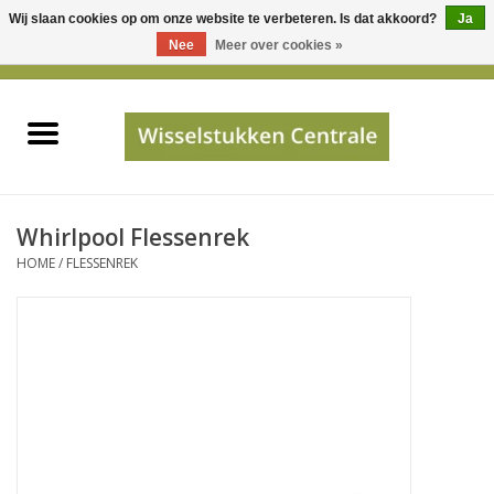
Wij slaan cookies op om onze website te verbeteren. Is dat akkoord?
Ja
Gebruik
Nee
Meer over cookies »
de
0 Artikelen - €0,00
pijltjes
Home
op
en
neer
INFO
om
een
PRIJSAANVRAAG
Whirlpool Flessenrek
beschikbaar
HOME
/
FLESSENREK
resultaat
JUISTE GEGEVENS
te
selecteren.
SHOP
Druk
op
Enter
Apparaten
om
naar
Merken