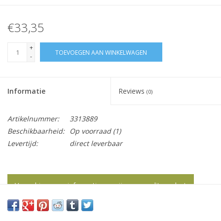
€33,35
+
TOEVOEGEN AAN WINKELWAGEN
-
Informatie
Reviews
(0)
Artikelnummer:
3313889
Beschikbaarheid:
Op voorraad
(1)
Levertijd:
direct leverbaar
Vraag hier meer informatie en prijzen over dit product