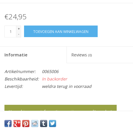
€24,95
+
TOEVOEGEN AAN WINKELWAGEN
-
Informatie
Reviews
(0)
Artikelnummer:
0065006
Beschikbaarheid:
In backorder
Levertijd:
weldra terug in voorraad
Vraag hier meer informatie en prijzen over dit product