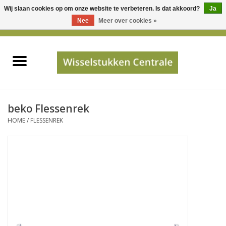
Wij slaan cookies op om onze website te verbeteren. Is dat akkoord?
Ja
Gebruik
Nee
Meer over cookies »
de
0 Artikelen - €0,00
pijltjes
Home
op
en
neer
INFO
om
een
PRIJSAANVRAAG
beko Flessenrek
beschikbaar
HOME
/
FLESSENREK
resultaat
JUISTE GEGEVENS
te
selecteren.
SHOP
Druk
op
Enter
Apparaten
om
naar
Merken