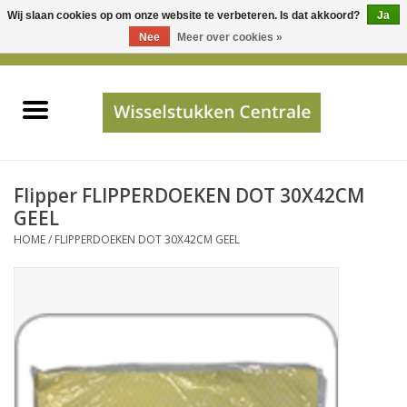
Wij slaan cookies op om onze website te verbeteren. Is dat akkoord?
Ja
Gebruik
Nee
Meer over cookies »
de
0 Artikelen - €0,00
pijltjes
Home
op
en
neer
INFO
om
een
PRIJSAANVRAAG
Flipper FLIPPERDOEKEN DOT 30X42CM
beschikbaar
GEEL
resultaat
HOME
/
FLIPPERDOEKEN DOT 30X42CM GEEL
JUISTE GEGEVENS
te
selecteren.
SHOP
Druk
op
Enter
Apparaten
om
naar
Merken