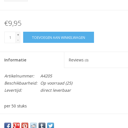
€9,95
+
TOEVOEGEN AAN WINKELWAGEN
-
Informatie
Reviews
(0)
Artikelnummer:
A4205
Beschikbaarheid:
Op voorraad
(25)
Levertijd:
direct leverbaar
per 50 stuks
Vraag hier meer informatie en prijzen over dit product