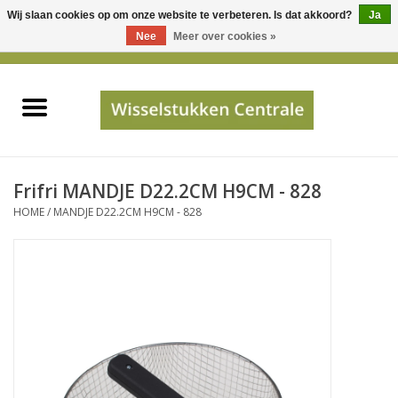
Wij slaan cookies op om onze website te verbeteren. Is dat akkoord?
Ja
Gebruik
Nee
Meer over cookies »
de
0 Artikelen - €0,00
pijltjes
Home
op
en
neer
INFO
om
een
PRIJSAANVRAAG
Frifri MANDJE D22.2CM H9CM - 828
beschikbaar
HOME
/
MANDJE D22.2CM H9CM - 828
resultaat
JUISTE GEGEVENS
te
selecteren.
SHOP
Druk
op
Enter
Apparaten
om
naar
Merken