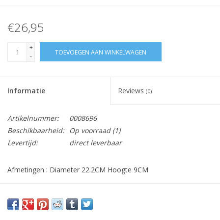
€26,95
+
TOEVOEGEN AAN WINKELWAGEN
-
Informatie
Reviews
(0)
Artikelnummer:
0008696
Beschikbaarheid:
Op voorraad
(1)
Levertijd:
direct leverbaar
Afmetingen : Diameter 22.2CM Hoogte 9CM
Vraag hier meer informatie en prijzen over dit product