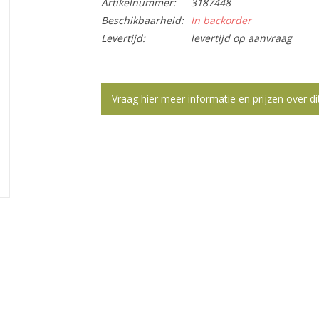
Artikelnummer:
3187448
Beschikbaarheid:
In backorder
Levertijd:
levertijd op aanvraag
Vraag hier meer informatie en prijzen over di