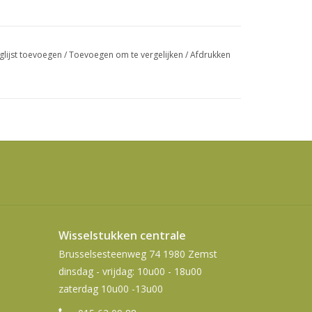
swipetekens
gebruiken.
glijst toevoegen
/
Toevoegen om te vergelijken
/
Afdrukken
Wisselstukken centrale
Brusselsesteenweg 74 1980 Zemst
dinsdag - vrijdag: 10u00 - 18u00
zaterdag 10u00 -13u00