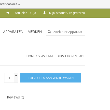
over cookies »
0 Artikelen - €0,00
Mijn account / Registreren
Gebruik
APPARATEN
MERKEN
de
pijltjes
op
en
HOME
/
GLASPLAAT + DEKSEL BOVEN LADE
neer
om
een
+
TOEVOEGEN AAN WINKELWAGEN
beschikbaar
-
resultaat
te
Reviews
(0)
selecteren.
Druk