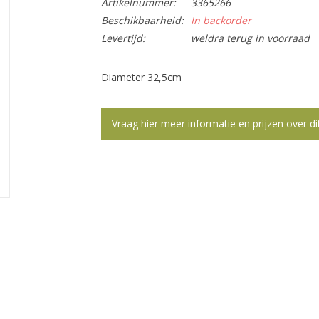
Artikelnummer:
3365266
Beschikbaarheid:
In backorder
Levertijd:
weldra terug in voorraad
Diameter 32,5cm
Vraag hier meer informatie en prijzen over di