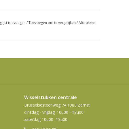
swipetekens
gebruiken.
glijst toevoegen
/
Toevoegen om te vergelijken
/
Afdrukken
Wisselstukken centrale
Brusselsesteenweg 74 1980 Zemst
dinsdag - vrijdag: 10u00 - 18u00
zaterdag 10u00 -13u00