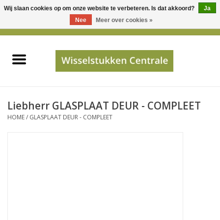
Wij slaan cookies op om onze website te verbeteren. Is dat akkoord?
Ja
Gebruik
Nee
Meer over cookies »
de
0 Artikelen - €0,00
pijltjes
Home
op
en
neer
INFO
om
een
PRIJSAANVRAAG
Liebherr GLASPLAAT DEUR - COMPLEET
beschikbaar
HOME
/
GLASPLAAT DEUR - COMPLEET
resultaat
JUISTE GEGEVENS
te
selecteren.
SHOP
Druk
op
Enter
Apparaten
om
naar
Merken