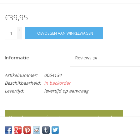
€39,95
+
TOEVOEGEN AAN WINKELWAGEN
-
Informatie
Reviews
(0)
Artikelnummer:
0064134
Beschikbaarheid:
In backorder
Levertijd:
levertijd op aanvraag
Vraag hier meer informatie en prijzen over dit product