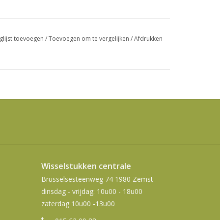
swipetekens
gebruiken.
glijst toevoegen
/
Toevoegen om te vergelijken
/
Afdrukken
Wisselstukken centrale
Brusselsesteenweg 74 1980 Zemst
dinsdag - vrijdag: 10u00 - 18u00
zaterdag 10u00 -13u00