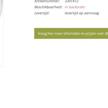
Artikelnummer:
3341412
Beschikbaarheid:
In backorder
Levertijd:
levertijd op aanvraag
Vraag hier meer informatie en prijzen over di