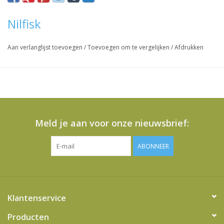
Inhoud: 5 stofzuigerzakken, 1 microfilter
Nilfisk
Vraag hier meer informatie en prijzen over dit product
Aan verlanglijst toevoegen
/
Toevoegen om te vergelijken
/
Afdrukken
Meld je aan voor onze nieuwsbrief:
ABONNEER
Klantenservice
Producten