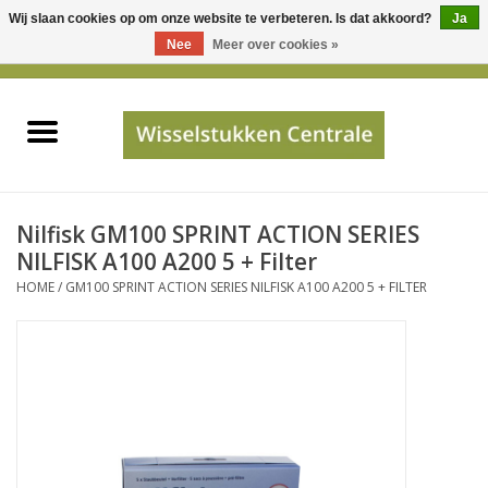
Wij slaan cookies op om onze website te verbeteren. Is dat akkoord?
Ja
Gebruik
Nee
Meer over cookies »
de
0 Artikelen - €0,00
pijltjes
Home
op
en
neer
INFO
om
een
PRIJSAANVRAAG
Nilfisk GM100 SPRINT ACTION SERIES
beschikbaar
NILFISK A100 A200 5 + Filter
resultaat
HOME
/
GM100 SPRINT ACTION SERIES NILFISK A100 A200 5 + FILTER
JUISTE GEGEVENS
te
selecteren.
SHOP
Druk
op
Enter
Apparaten
om
naar
Merken