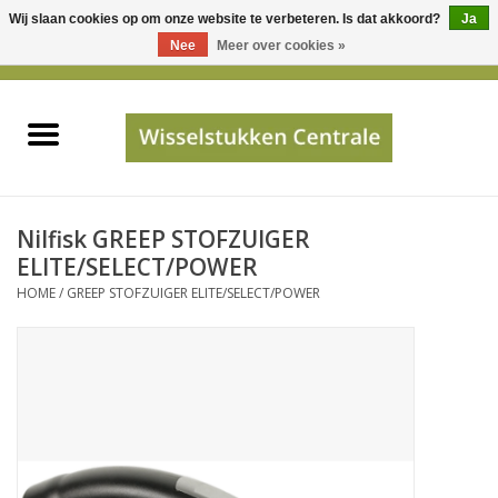
Wij slaan cookies op om onze website te verbeteren. Is dat akkoord?
Ja
Gebruik
Nee
Meer over cookies »
de
0 Artikelen - €0,00
pijltjes
Home
op
en
neer
INFO
om
een
PRIJSAANVRAAG
Nilfisk GREEP STOFZUIGER
beschikbaar
ELITE/SELECT/POWER
resultaat
HOME
/
GREEP STOFZUIGER ELITE/SELECT/POWER
JUISTE GEGEVENS
te
selecteren.
SHOP
Druk
op
Enter
Apparaten
om
naar
Merken