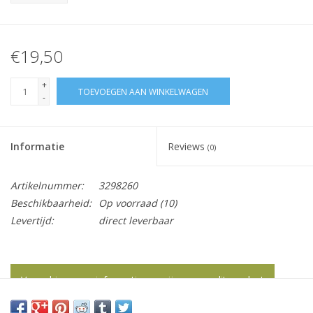
€19,50
+
TOEVOEGEN AAN WINKELWAGEN
-
Informatie
Reviews
(0)
Artikelnummer:
3298260
Beschikbaarheid:
Op voorraad
(10)
Levertijd:
direct leverbaar
Vraag hier meer informatie en prijzen over dit product