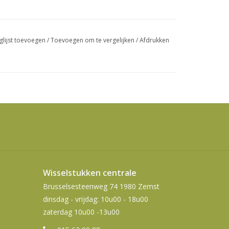
swipetekens
gebruiken.
glijst toevoegen
/
Toevoegen om te vergelijken
/
Afdrukken
Wisselstukken centrale
Brusselsesteenweg 74 1980 Zemst
dinsdag - vrijdag: 10u00 - 18u00
zaterdag 10u00 -13u00