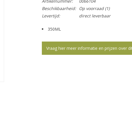
Artikelnummer:
0066104
Beschikbaarheid:
Op voorraad
(1)
Levertijd:
direct leverbaar
350ML
Vraag hier meer informatie en prijzen over di