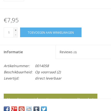
€7,95
+
TOEVOEGEN AAN WINKELWAGEN
-
Informatie
Reviews
(0)
Artikelnummer:
0014058
Beschikbaarheid:
Op voorraad
(2)
Levertijd:
direct leverbaar
Vraag hier meer informatie en prijzen over dit product