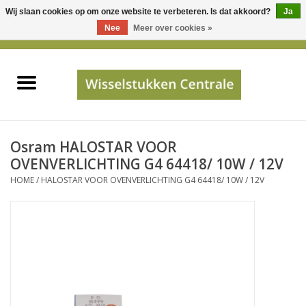
Wij slaan cookies op om onze website te verbeteren. Is dat akkoord?
Ja
Gebruik
Nee
Meer over cookies »
de
0 Artikelen - €0,00
pijltjes
Home
op
en
neer
INFO
om
een
PRIJSAANVRAAG
Osram HALOSTAR VOOR
beschikbaar
OVENVERLICHTING G4 64418/ 10W / 12V
resultaat
HOME
/
HALOSTAR VOOR OVENVERLICHTING G4 64418/ 10W / 12V
JUISTE GEGEVENS
te
selecteren.
SHOP
Druk
op
Enter
Apparaten
om
naar
Merken