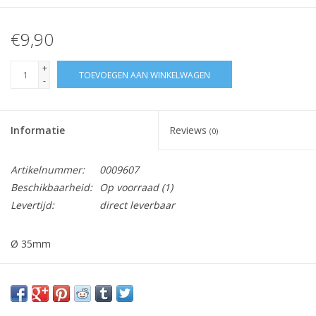
€9,90
+
TOEVOEGEN AAN WINKELWAGEN
-
Informatie
Reviews
(0)
Artikelnummer:
0009607
Beschikbaarheid:
Op voorraad
(1)
Levertijd:
direct leverbaar
Ø 35mm
Vraag hier meer informatie en prijzen over dit product