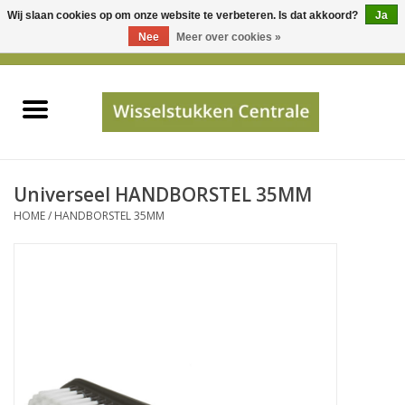
Wij slaan cookies op om onze website te verbeteren. Is dat akkoord?
Ja
Gebruik
Nee
Meer over cookies »
de
0 Artikelen - €0,00
pijltjes
Home
op
en
neer
INFO
om
een
PRIJSAANVRAAG
Universeel HANDBORSTEL 35MM
beschikbaar
HOME
/
HANDBORSTEL 35MM
resultaat
JUISTE GEGEVENS
te
selecteren.
SHOP
Druk
op
Enter
Apparaten
om
naar
Merken