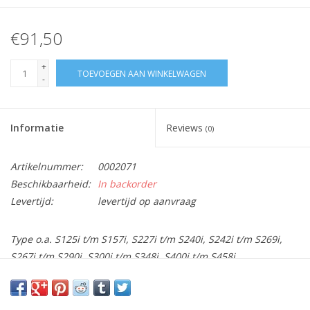
€91,50
+
TOEVOEGEN AAN WINKELWAGEN
-
Informatie
Reviews
(0)
Artikelnummer:
0002071
Beschikbaarheid:
In backorder
Levertijd:
levertijd op aanvraag
Type o.a. S125i t/m S157i, S227i t/m S240i, S242i t/m S269i,
S267i t/m S290i, S300i t/m S348i, S400i t/m S458i
Vraag hier meer informatie en prijzen over dit product