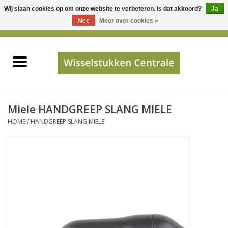
Wij slaan cookies op om onze website te verbeteren. Is dat akkoord?
Ja
Gebruik
Nee
Meer over cookies »
de
0 Artikelen - €0,00
pijltjes
Home
op
en
neer
INFO
om
een
PRIJSAANVRAAG
Miele HANDGREEP SLANG MIELE
beschikbaar
HOME
/
HANDGREEP SLANG MIELE
resultaat
JUISTE GEGEVENS
te
selecteren.
SHOP
Druk
op
Enter
Apparaten
om
naar
Merken